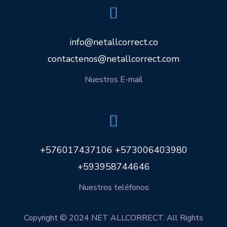
info@netallcorrect.co
contactenos@netallcorrect.com
Nuestros E-mail
+576017437106 +573006403980
+593958744646
Nuestros teléfonos
Copyright © 2024 NET ALLCORRECT. All Rights