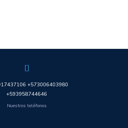
017437106 +573006403980
+593958744646
Nuestros teléfonos