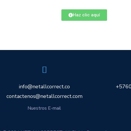
Haz clic aquí
info@netallcorrect.co
+576
contactenos@netallcorrect.com
Nuestros E-mail