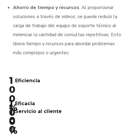
Ahorro de tiempo y recursos
: Al proporcionar
soluciones a través de videos, se puede reducir la
carga de trabajo del equipo de soporte técnico al
minimizar la cantidad de consultas repetitivas. Esto
libera tiempo y recursos para abordar problemas
más complejos o urgentes
1
Eficiencia
0
0
1
Eficacia
%
1
0
Servicio al cliente
0
0
0
%