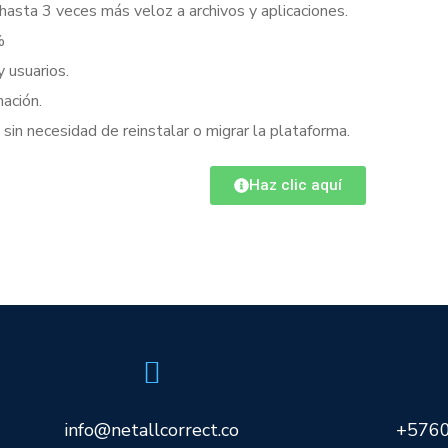
hasta 3 veces más veloz a archivos y aplicaciones.
%
 usuarios.
mación.
in necesidad de reinstalar o migrar la plataforma.
Haz clic aquí
info@netallcorrect.co
+576