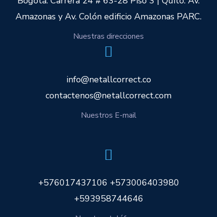
Bogotá: Carrera 24 # 63-28 Piso 3 | Quito: Av.
Amazonas y Av. Colón edificio Amazonas PARC.
Nuestras direcciones
info@netallcorrect.co
contactenos@netallcorrect.com
Nuestros E-mail
+576017437106 +573006403980
+593958744646